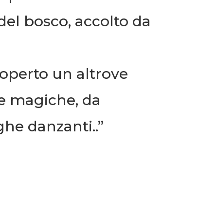
del bosco, accolto da
operto un altrove
e magiche, da
ghe danzanti.
.”