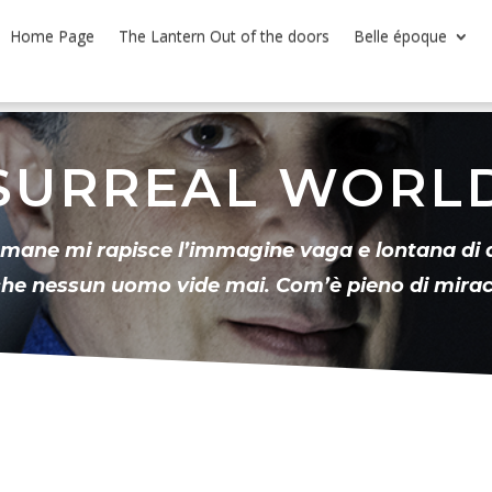
Home Page
The Lantern Out of the doors
Belle époque
SURREAL WORL
mane mi rapisce l’immagine vaga e lontana di qu
he nessun uomo vide mai. Com’è pieno di miracol