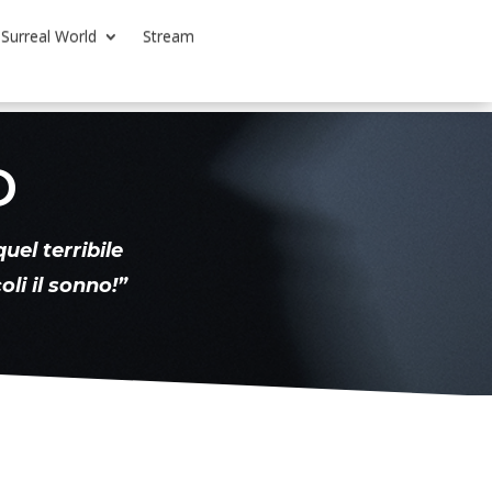
Surreal World
Stream
D
el terribile
i il sonno!”