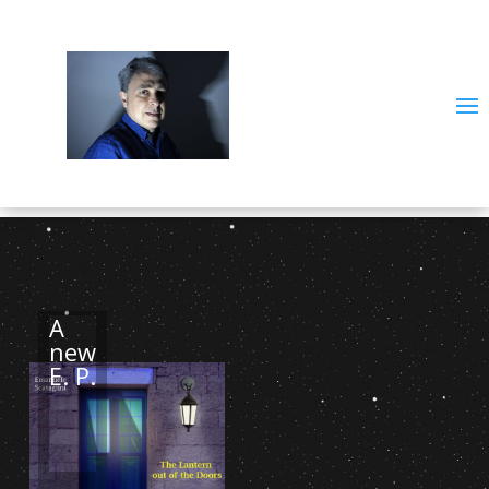
A
new
E. P.